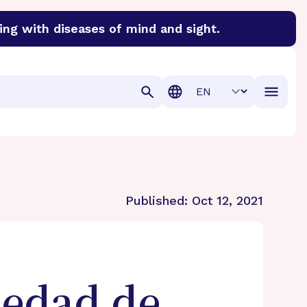
ing with diseases of mind and sight.
discover cures for Alzheimer’s disease, macular degenera
Translation
Published:
Oct 12, 2021
edad de