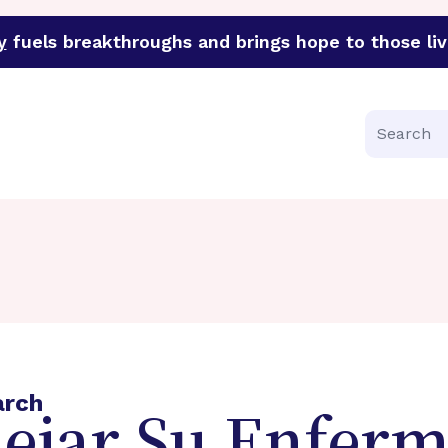
y
fuels breakthroughs and brings hope to those liv
funder of groundbreaking research in an urgent effort to 
Search
arch
jar Su Enferm