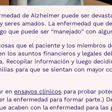
ermedad de Alzheimer puede ser devasta
 y seres amados. La enfermedad que det
lgo que puede ser “manejado” con algun
cosas que el paciente y los miembros d
n los asuntos financieros y legales del
a. Recopilar información y luego decidi
milias para que se sientan con mayor c
ar en
ensayos clinicos
para probar pote
er la enfermedad para formar parte.) De
ue acaben con la enfermedad para las 