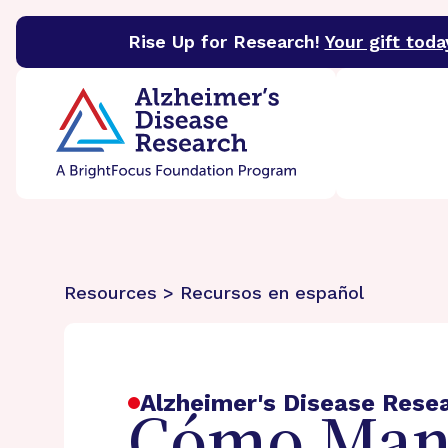
Rise Up for Research!
Your gift toda
BrightFocus Foundation
BrightFocus is a premier 
Resources > Recursos en español
Alzheimer's Disease Rese
Cómo Mane