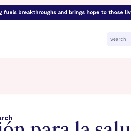
y
fuels breakthroughs and brings hope to those liv
funder of groundbreaking research in an urgent effort to 
Search
arch
ón para la salu