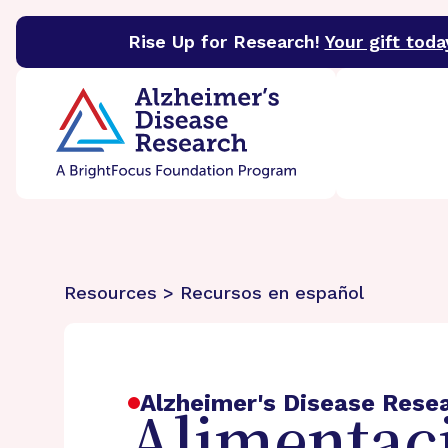
Rise Up for Research!
Your gift toda
BrightFocus Foundation
BrightFocus is a premier 
Resources > Recursos en español
Alzheimer's Disease Rese
Alimentaci