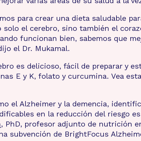
jorar varias áreas de su salud a la ve
os para crear una dieta saludable para
 solo el cerebro, sino también el cora
uando funcionan bien, sabemos que mej
dijo el Dr. Mukamal.
bro es delicioso, fácil de preparar y es
minas E y K, folato y curcumina. Vea es
 el Alzheimer y la demencia, identifi
ficables en la reducción del riesgo e
n
, PhD, profesor adjunto de nutrición e
 una subvención de BrightFocus Alzheim