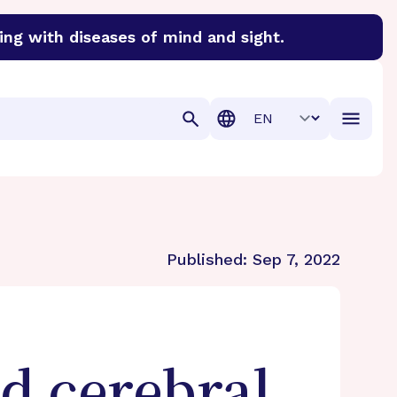
ing with diseases of mind and sight.
discover cures for Alzheimer’s disease, macular degenera
Translation
Published:
Sep 7, 2022
d cerebral