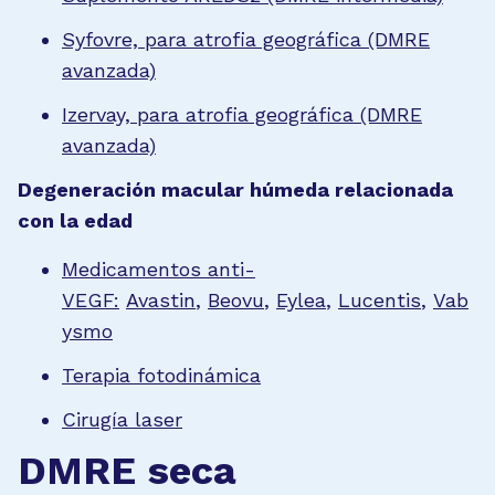
Syfovre, para atrofia geográfica (DMRE
avanzada)
Izervay, para atrofia geográfica (DMRE
avanzada)
Degeneración macular húmeda relacionada
con la edad
Medicamentos anti-
VEGF:
Avastin
,
Beovu
,
Eylea
,
Lucentis
,
Vab
ysmo
Terapia fotodinámica
Cirugía laser
DMRE seca