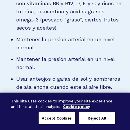
con vitaminas B6 y B12, D, E y C y ricos en
luteína, zeaxantina y ácidos grasos
omega-3 (pescado “graso”, ciertos frutos
secos y aceites).
Mantener la presión arterial en un nivel
normal.
Mantener la presión arterial en un nivel
normal.
Usar anteojos o gafas de sol y sombreros
de ala ancha cuando este al aire libre.
Get regular eye exams, be aware of any
This site uses cookies to improve your site experience
changes in vision, and visit an eye care
and for statistical analysis.
Cookie policy
specialist if you note changes.
Accept Cookies
Reject All
Tratamientos