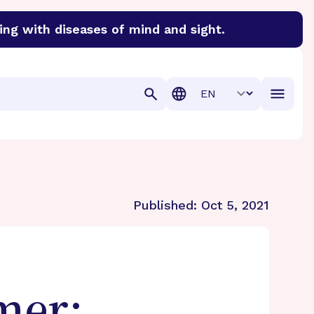
ing with diseases of mind and sight.
discover cures for Alzheimer’s disease, macular degenera
Translation
Published:
Oct 5, 2021
mer: