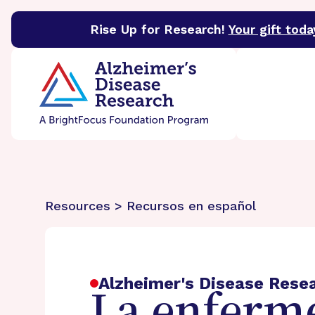
Rise Up for Research!
Your gift toda
BrightFocus Foundation
BrightFocus is a premier 
Resources > Recursos en español
Alzheimer's Disease Rese
La enferm