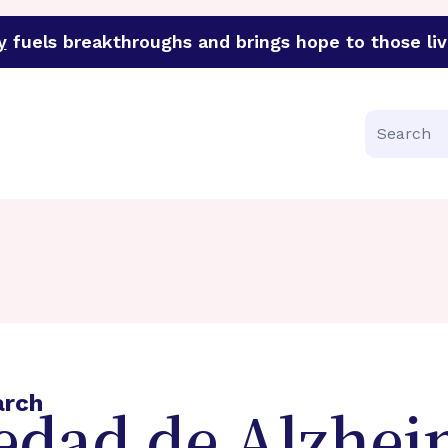
y
fuels breakthroughs and brings hope to those liv
funder of groundbreaking research in an urgent effort to 
Search
arch
edad de Alzhei