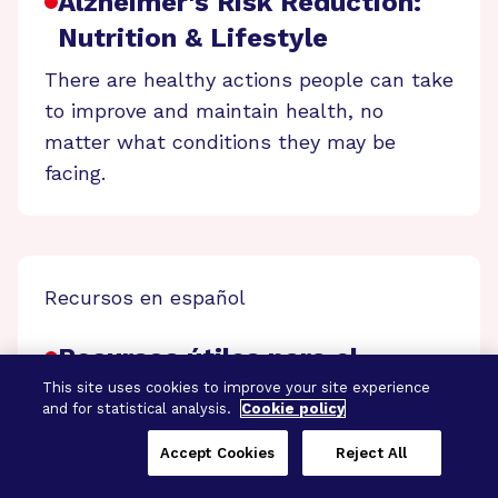
Alzheimer's Risk Reduction:
Nutrition & Lifestyle
There are healthy actions people can take
to improve and maintain health, no
matter what conditions they may be
facing.
Recursos en español
Recursos útiles para el
cuidado del Alzheimer y la
This site uses cookies to improve your site experience
and for statistical analysis.
Cookie policy
demencia
Accept Cookies
Reject All
Una lista de recursos de la enfermedad