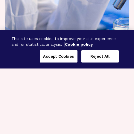
This site uses cookies to improve your site experience
and for statistical analysis.
Cookie policy
Accept Cookies
Reject All
Three Programs,
One Mission
Explore how our signature programs
spanning brain and eye research