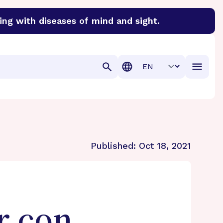
ing with diseases of mind and sight.
discover cures for Alzheimer’s disease, macular degenera
Translation
Published:
Oct 18, 2021
r con