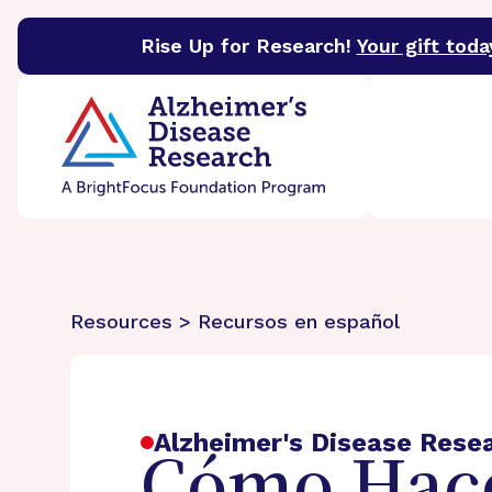
Rise Up for Research!
Your gift toda
BrightFocus Foundation
BrightFocus is a premier 
Resources > Recursos en español
Alzheimer's Disease Rese
Cómo Hace