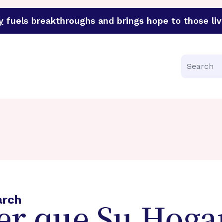
y
fuels breakthroughs and brings hope to those liv
funder of groundbreaking research in an urgent effort to 
Search
arch
r que Su Hoga