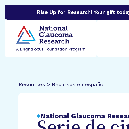
Rise Up for Research!
Your gift toda
BrightFocus Foundation
BrightFocus is a premier 
Resources > Recursos en español
National Glaucoma Resea
Serie de c