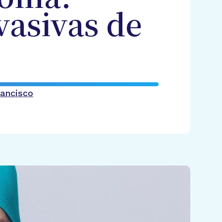
asivas de
rancisco