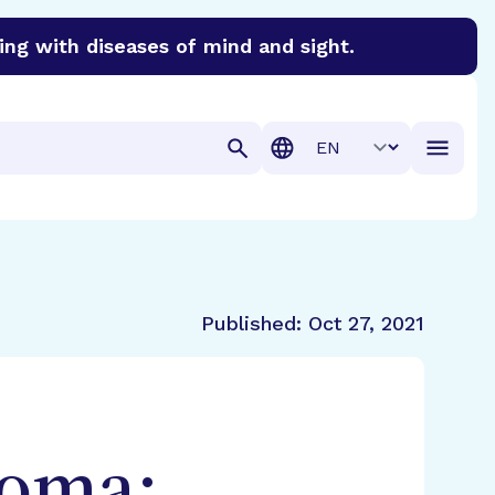
ing with diseases of mind and sight.
discover cures for Alzheimer’s disease, macular degenera
Translation
Published:
Oct 27, 2021
coma: