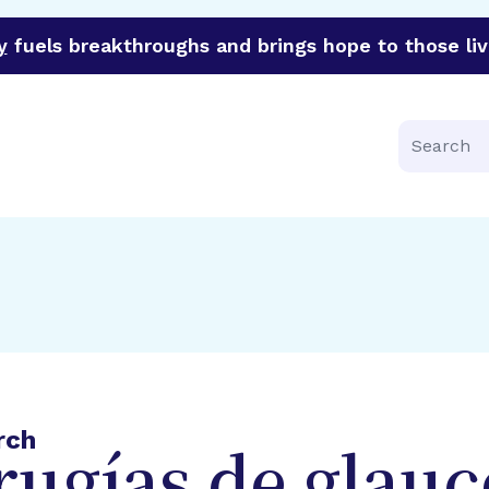
y
fuels breakthroughs and brings hope to those liv
funder of groundbreaking research in an urgent effort to 
Search
rch
irugías de glau