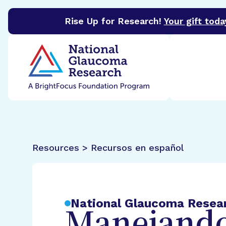
Rise Up for Research!
Your gift toda
BrightFocus Foundation
BrightFocus is a premier 
Resources > Recursos en español
National Glaucoma Resea
Manejando