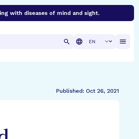
ing with diseases of mind and sight.
discover cures for Alzheimer’s disease, macular degenera
Translation
Published:
Oct 26, 2021
d