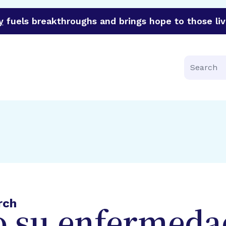
y
fuels breakthroughs and brings hope to those liv
funder of groundbreaking research in an urgent effort to 
Search
rch
 su enfermeda