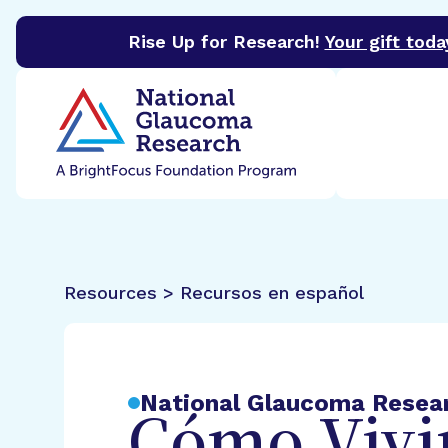
Rise Up for Research!
Your gift toda
BrightFocus Foundation
BrightFocus is a premier 
Resources > Recursos en español
National Glaucoma Resea
Cómo Vivi