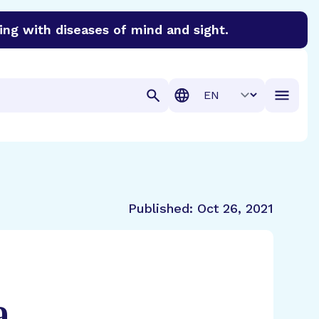
ing with diseases of mind and sight.
discover cures for Alzheimer’s disease, macular degenera
Translation
Published:
Oct 26, 2021
a