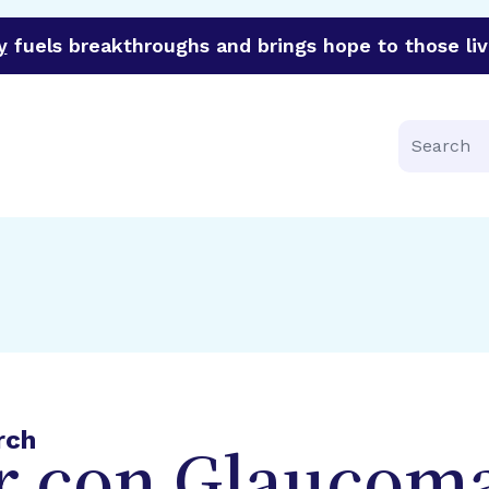
y
fuels breakthroughs and brings hope to those liv
funder of groundbreaking research in an urgent effort to 
Search
rch
r con Glaucom