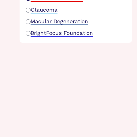
Glaucoma
Macular Degeneration
BrightFocus Foundation