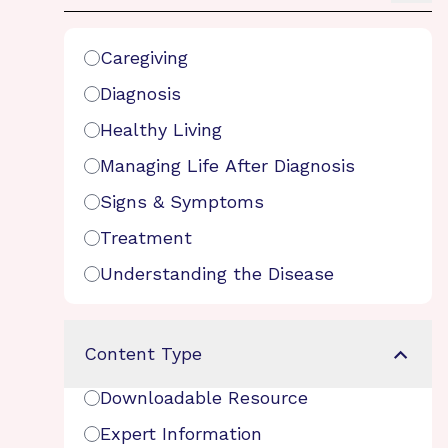
Search Filters
Caregiving
Diagnosis
Healthy Living
Managing Life After Diagnosis
Signs & Symptoms
Treatment
Understanding the Disease
Content Type
Downloadable Resource
Expert Information