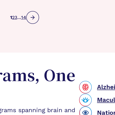
1
2
3
…
14
rams, One
Alzhe
Macul
grams spanning brain and
Natio