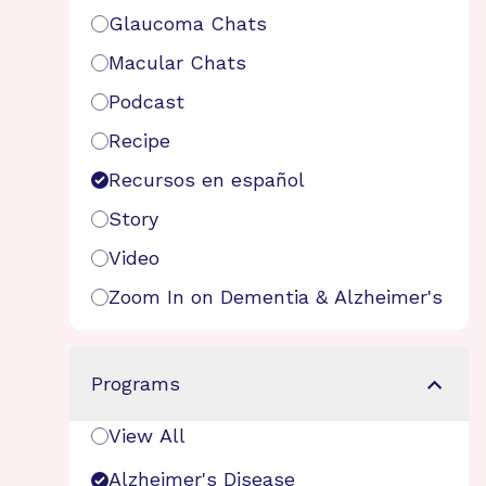
Glaucoma Chats
Macular Chats
Podcast
Recipe
Recursos en español
Story
Video
Zoom In on Dementia & Alzheimer's
Programs
View All
Alzheimer's Disease