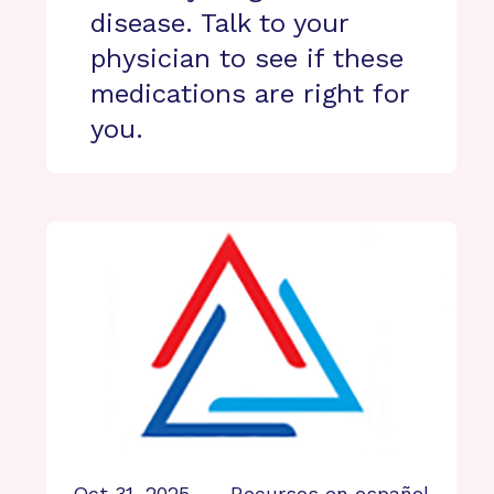
disease. Talk to your
physician to see if these
medications are right for
you.
Oct 31, 2025
Recursos en español