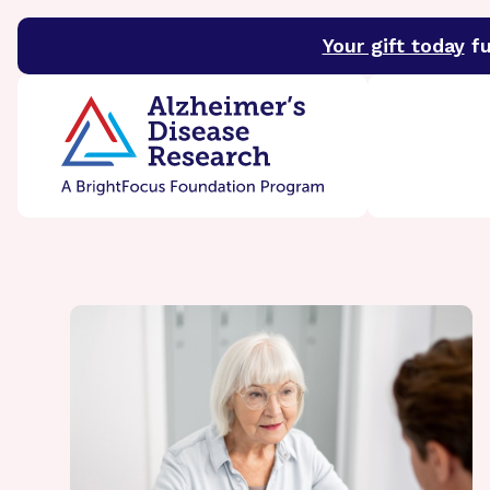
Your gift today
fu
BrightFocus Foundation
BrightFocus is a premier 