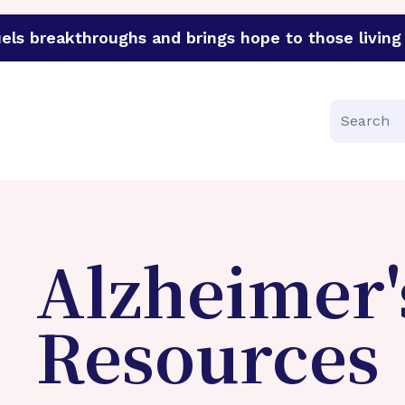
els breakthroughs and brings hope to those living 
funder of groundbreaking research in an urgent effort to 
Search
Alzheimer'
Resources