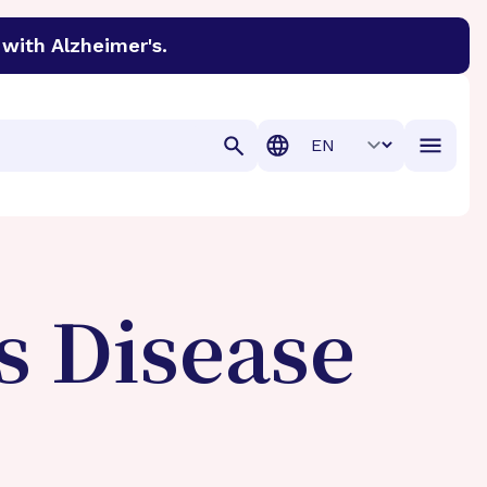
with Alzheimer's.
discover cures for Alzheimer’s disease, macular degenera
Translation
s Disease